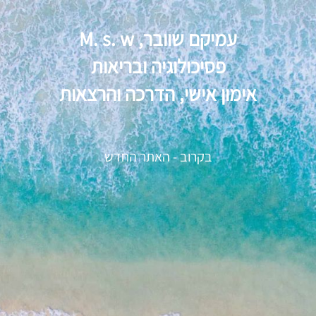
עמיקם שוובר, M. s. w
פסיכולוגיה ובריאות
אימון אישי, הדרכה והרצאות
בקרוב - האתר החדש